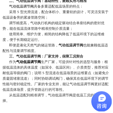
二、气动低温调节阀：基础特性，兼顾实用与精准
气动低温调节阀
具备多重适配低温场景的特点：
采用 S 型光滑流道，配合体积小、重量轻的设计，可灵活安装于
低温设备旁的紧凑管路空间；
调节精度高，气动执行机构的稳定驱动结合单座结构的密封优
势，能在低温流体管路中精准控制介质流量；
使用简单、维护方便，精简的结构降低了低温环境下的运维难
度，便于长期稳定运行。
即便是液化天然气的储运管路，
气动低温调节阀
也能兼顾低温适
配性与流量调节精度。
三、气动低温调节阀：厂家支持，保障工况契合
作为
气动低温调节阀
生产厂家，可提供针对性的选型与服务：根
据低温流体的具体温度（如深冷、低温区间）、介质类型，推荐对应
耐低温等级的阀门；说明 S 型流道在低温场景的运维要点（如避免介
质凝固堵塞流道）；同时协助调试阀门，确保其在低温环境下的调节
性能与密封稳定性。厂家的专业支持，能让气动低温调节阀更好适配
低温流体场景，提升管路运行的可靠性。
从低温适配到精准调节，气动低温调节阀是低温工况的可靠选
择。