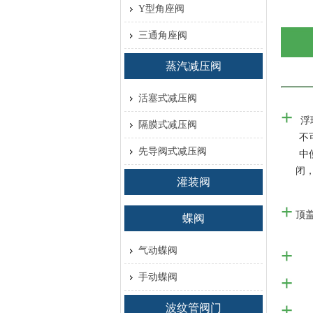
Y型角座阀
三通角座阀
蒸汽减压阀
活塞式减压阀
浮
隔膜式减压阀
不
先导阀式减压阀
中
闭
灌装阀
顶
蝶阀
气动蝶阀
手动蝶阀
波纹管阀门