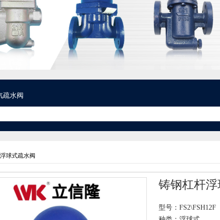
汽疏水阀
浮球式疏水阀
铸钢杠杆浮
型号：FS2\FSH12F
种类：浮球式